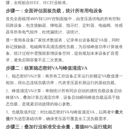
骤，全程贴合IEEE、IEC行业标准。
步骤一：全面评估面板负载，统计所有用电设备
首先全面梳理480V转120V控制面板中，由变压器供电的所有控制
回路设备，包含接触器、继电器、指示灯、定时器、电磁阀、传感
器等所有电气组件，杜绝漏统计、误统计。
逐一查阅各设备厂家技术数据表，记录单台设备额定VA值，同时
标记接触器、电磁阀等高涌流感性负载，为后续峰值功率计算做准
备。统计过程中需预留新增设备空间，提前规划未来设备扩容需
求，避免后期容量不足二次更换。
步骤二：核算稳态密封VA与峰值涌流VA
1、稳态密封VA计算：将所有工控设备正常运行的额定VA数值逐一
相加，得出总连续负载功率，代表变压器长期运行的基础负载。
2、峰值涌流VA计算：单独统计所有同步启动的感性负载设备启动
峰值VA，叠加计算总涌流功率，设备启动瞬间峰值负载远高于稳
态负载，是规避启动故障的核心参数。
3、负载取值判定：对比稳态密封VA与峰值涌流VA，以两者中
最大
值
作为选型基础功率，确保变压器可覆盖全工况负载需求。
步骤三：叠加行业标准安全余量，遵循80%运行规则