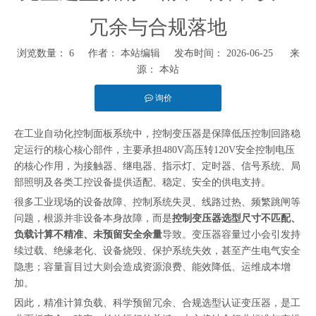
冗余与合规落地
浏览数量：
6
作者： 本站编辑 发布时间： 2026-06-25 来
源：
本站
询价
["facebook","twitter","line","wechat","linkedin","pinterest","whatsapp"]
在工业自动化控制面板系统中，控制变压器是保障低压控制回路稳
定运行的核心核心部件，主要承担480V高压转120V安全控制电压
的核心作用，为接触器、继电器、指示灯、定时器、信号系统、局
部照明及各类工控设备提供适配、稳定、安全的供电支持。
很多工业现场的设备故障、控制系统失灵、线路过热、频繁跳闸等
问题，根源并非设备本身故障，而是
控制变压器选型尺寸不匹配、
负载计算不精准、未预留安全余量
导致。变压器容量过小会引发持
续过载、绝缘老化、设备烧毁、保护系统失效，甚至产生电气安全
隐患；容量盲目过大则会造成资源浪费、能效降低、运维成本增
加。
因此，精准计算负载、科学预留冗余、合规选型认证变压器，是工