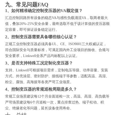
九、常见问题FAQ
1、如何精准确定控制变压器的VA额定值？
汇总控制回路所有设备的稳态VA与感性负载涌流VA，取两者最大
值，叠加20%-25%安全余量，最终选取不低于该计算值的变压器额
定容量，即可保证设备稳定运行。
2、控制变压器需要具备哪些核心认证？
正规工业控制变压器必须具备UL、CE、ISO9001三大权威认证，
符合国际安全与质量标准，可满足国内外工业项目的验收、合规与
安全要求，Linkwell全系产品均标配以上认证。
3、是否支持特殊工况定制化变压器？
支持。Linkwell可根据项目需求，定制电压等级、功率容量、安装
方式、外壳涂层、密封防护、接线端子等参数，适配高温、高湿、
粉尘、腐蚀、高海拔等各类严苛工业场景。
4、控制变压器的常规巡检周期是多久？
常规工业场景建议每12个月全面巡检一次，高温、高湿、高负载等
严苛场景建议每6个月巡检一次，重点排查过热、端子松动、积
尘、绝缘老化等问题，延长设备使用寿命。