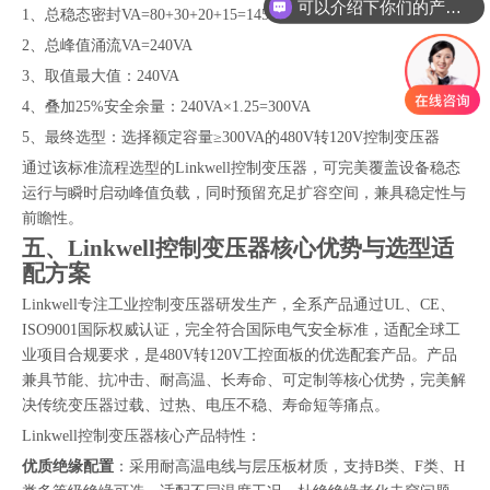
你们是怎么收费的呢
1、总稳态密封VA=80+30+20+15=145VA
2、总峰值涌流VA=240VA
3、取值最大值：240VA
4、叠加25%安全余量：240VA×1.25=300VA
5、最终选型：选择额定容量≥300VA的480V转120V控制变压器
通过该标准流程选型的Linkwell控制变压器，可完美覆盖设备稳态
运行与瞬时启动峰值负载，同时预留充足扩容空间，兼具稳定性与
前瞻性。
五、Linkwell控制变压器核心优势与选型适
配方案
Linkwell专注工业控制变压器研发生产，全系产品通过UL、CE、
ISO9001国际权威认证，完全符合国际电气安全标准，适配全球工
业项目合规要求，是480V转120V工控面板的优选配套产品。产品
兼具节能、抗冲击、耐高温、长寿命、可定制等核心优势，完美解
决传统变压器过载、过热、电压不稳、寿命短等痛点。
Linkwell控制变压器核心产品特性：
优质绝缘配置
：采用耐高温电线与层压板材质，支持B类、F类、H