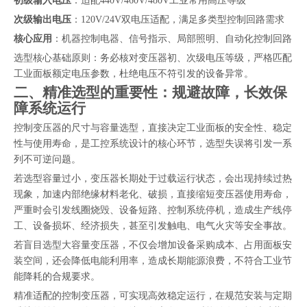
初级输入电压
：适配440V/460V/480V工业常用高压等级
次级输出电压
：120V/24V双电压适配，满足多类型控制回路需求
核心应用
：机器控制电器、信号指示、局部照明、自动化控制回路
选型核心基础原则：务必核对变压器初、次级电压等级，严格匹配
工业面板额定电压参数，杜绝电压不符引发的设备异常。
二、精准选型的重要性：规避故障，长效保
障系统运行
控制变压器的尺寸与容量选型，直接决定工业面板的安全性、稳定
性与使用寿命，是工控系统设计的核心环节，选型失误将引发一系
列不可逆问题。
若选型容量过小，变压器长期处于过载运行状态，会出现持续过热
现象，加速内部绝缘材料老化、破损，直接缩短变压器使用寿命，
严重时会引发线圈烧毁、设备短路、控制系统停机，造成生产线停
工、设备损坏、经济损失，甚至引发触电、电气火灾等安全事故。
若盲目选型大容量变压器，不仅会增加设备采购成本、占用面板安
装空间，还会降低电能利用率，造成长期能源浪费，不符合工业节
能降耗的合规要求。
精准适配的控制变压器，可实现高效稳定运行，在规范安装与定期