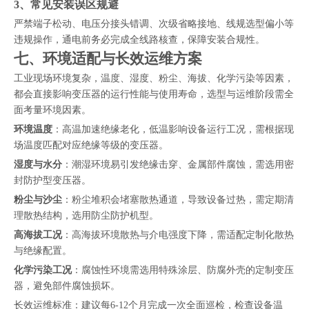
3、常见安装误区规避
严禁端子松动、电压分接头错调、次级省略接地、线规选型偏小等
违规操作，通电前务必完成全线路核查，保障安装合规性。
七、环境适配与长效运维方案
工业现场环境复杂，温度、湿度、粉尘、海拔、化学污染等因素，
都会直接影响变压器的运行性能与使用寿命，选型与运维阶段需全
面考量环境因素。
环境温度
：高温加速绝缘老化，低温影响设备运行工况，需根据现
场温度匹配对应绝缘等级的变压器。
湿度与水分
：潮湿环境易引发绝缘击穿、金属部件腐蚀，需选用密
封防护型变压器。
粉尘与沙尘
：粉尘堆积会堵塞散热通道，导致设备过热，需定期清
理散热结构，选用防尘防护机型。
高海拔工况
：高海拔环境散热与介电强度下降，需适配定制化散热
与绝缘配置。
化学污染工况
：腐蚀性环境需选用特殊涂层、防腐外壳的定制变压
器，避免部件腐蚀损坏。
长效运维标准：建议每6-12个月完成一次全面巡检，检查设备温