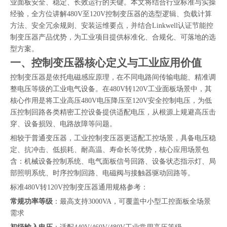
业面板安全、稳定、长效运行的关键。本文将结合行业标准与实操
经验，全方位讲解480V至120V控制变压器的选型逻辑、负载计算
方法、安全冗余规则、安装运维要点，并结合Linkwell认证节能控
制变压器产品优势，为工业项目提供标准化、合规化、可落地的选
型方案。
一、控制变压器核心定义与工业应用价值
控制变压器是依托电磁感应原理，在不同电路间传输电能、精准调
整电压等级的工业电气设备。在480V转120V工业面板场景中，其
核心作用是将工业高压480V电压降压至120V安全控制电压，为低
压控制回路各类精密工控设备提供适配电压，从根源上规避高压击
穿、设备损毁、电路故障等问题。
相较于普通变压器，工业控制变压器更适配工控场景，具备电压稳
定、抗冲击、低损耗、耐高温、寿命长等优势，核心应用场景包
含：机械设备控制系统、电气面板信号回路、设备状态指示灯、局
部照明系统、时序控制回路、电磁阀与接触器驱动回路等。
标准480V转120V控制变压器通用规格参考：
常规功率等级
：最高支持3000VA，可覆盖中小型工控面板全场景
需求