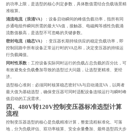
的功率上限，是选型的核心判定参数，具体数值需结合负载场景精
准核算。
涌流电流（浪涌VA）
：设备启动瞬间的峰值负载功率，指所有同
步通电组件瞬间所需的最大VA值，接触器、电磁阀等感性负载涌
流数值极高，是选型不可忽略的关键参数。
密封电流（稳态VA）
：变压器长期持续供应的稳定负载功率，即
控制回路中所有设备正常运行时的VA总和，决定变压器的持续运
行负载阈值。
同时性系数
：工控设备实际同时运行的负载占总负载的百分比，可
有效避免全负载叠加导致的选型过大问题，让选型更精准、更经
济。
选型核心准则：必须同时核算稳态密封VA与启动涌流VA，以两者
最大值为基础选型，确保变压器可同时适配设备连续运行与瞬时峰
值启动的工况需求。
四、480V转120V控制变压器标准选型计算
流程
控制变压器选型的核心是负载精准计算，整套流程标准化、可落
地，分为负载评估、双功率核算、安全余量叠加、最终选型四大步