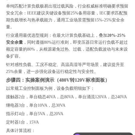
单纯匹配计算负载极易出现过载风险，行业权威标准明确要求预留
安全冗余：IEEE建议关键设备预留25%备用容量，IEC要求匹配预
期负载增长与热承载能力，通用工业场景需预留15%-25%安全余
量。
行业通用最优选型规则：在最大计算负载基础上，叠加
20%-25%
安全余量
，同时遵循80%运行准则，即变压器日常运行负载不超过
额定容量的80%，从根源避免过热、过载，适配负载波动与未来设
备扩容。
针对感性负载、工况不稳定、高温高湿等严苛场景，建议提升至
25%余量，进一步强化设备运行稳定性与安全性。
步骤四：实操案例演示（480V转120V标准面板）
以常规工业控制面板为例，设备负载明细如下：
接触器2台，单台稳态40VA，总80VA，单台涌流120VA，总240VA
继电器3台，单台10VA，总30VA
指示灯4台，单台5VA，总20VA
定时器1台，15VA
可以介绍下你们的产品么
具体计算流程：