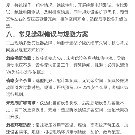
度、接线端子、积尘情况、绝缘性能，开展绕组电阻测试、变比测
试、绝缘电阻测试，及时排查隐患。同时规划设备扩容需求，预留
25%左右的变压器容量冗余、柜体空间冗余，适配后期设备升级改
造。
八、常见选型错误与规避方案
工业现场多数变压器故障，均源于选型阶段的细节失误，核心常见
问题及规避方式如下：
忽略涌流负载
：仅核算稳态VA，未考虑设备启动峰值电流，导致
启动电压不足、设备无法正常工作、频繁跳闸。规避：必须以涌流
VA为核心选型依据之一。
省略安全余量
：选型刚好匹配计算负载，无冗余空间，负载轻微波
动即引发过载过热。规避：严格预留20%-25%安全余量，遵循80%
运行规则。
未规划扩容需求
：仅适配当前设备负载，后期新增设备后容量不
足，需二次更换设备。规避：选型阶段预留扩容空间，适配长期项
目升级。
忽视环境适配
：常规变压器用于高温、腐蚀、高海拔严苛工况，加
速设备损坏。规避：根据现场环境定制绝缘、防护、散热配置。