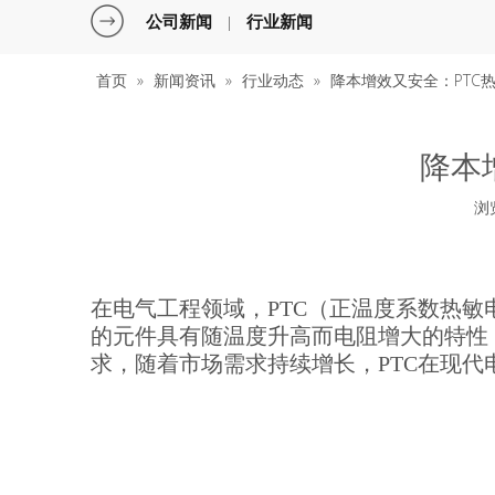
公司新闻
行业新闻
|
首页
»
新闻资讯
»
行业动态
»
降本增效又安全：PTC
降本
浏
["facebook","twitter","line","wechat","linkedin","pinterest","w
在电气工程领域，PTC（正温度系数热
的元件具有随温度升高而电阻增大的特性
求，随着市场需求持续增长，PTC在现