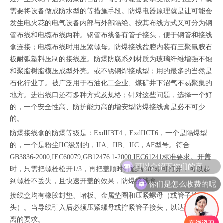
需要将设备做成防水型的等措施手段。防爆电器原理就是让可能会
发生电火花的电气设备内部与外部隔绝。按其布线方式又可分为钢
管布线和电缆布线两种。钢管布线备有管子接头，便于钢管和接线
盒连接；电缆布线时用压紧螺母。防爆接线盆腔内装有
三聚氰胺
石
板耐弧塑料压制的接线座。防爆防腐系列材质为玻璃纤维增强不饱
和聚脂树脂
模压成型
外壳。或不锈钢焊接成型；用的最多的当然是
石化行业了。被广泛用于石油化工企业、煤矿井下沼气不易聚集的
地方。进出线口还有多种方式及规格；针对这些问题，选择一个好
的，一个安全性高、防护能力高的增安型防爆接线盒是必不可少
的。
防爆接线盒的防爆等级是：ExdIIBT4，ExdIICT6，一个是隔爆型
的，一个是粉尘IIC级别的，IIA、IIB、IIC，AF型号。符合
GB3836-2000,IEC60079,GB12476.1-2000,IEC61241标准要求。开盖
可以介绍下你们的产品么
时，只需把螺栓松开1/3，再把盖顺时针旋转10°即可打开，可以起
你们是怎么收费的呢
到螺栓不丢失，且快速开盖的效果，防爆接线盒
接线盒均有橡胶封垫、堵板、金属垫圈和压紧螺母（或管子接
头）。当导线引入后必须压紧螺母或拧紧管子接头，以达到密封隔
离的要求。