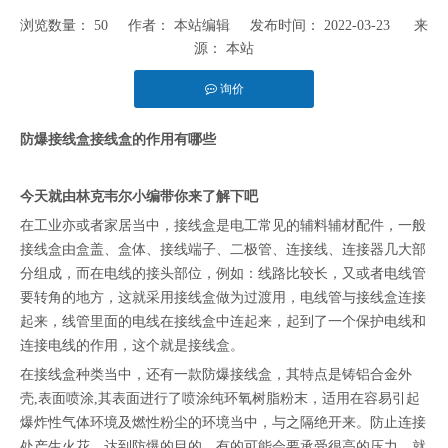
浏览数量：
50
作者： 本站编辑 发布时间： 2022-03-23 来
源：
本站
询价
["facebook","twitter","line","wechat","linkedin","pinterest","whatsapp"]
防爆接线盒
接线盒的作用有哪些
今天就由林克韦尔小编带你来了解下吧
在工业亦或者家居当中，接线盒是电工常见的辅料辅材配件，一般
接线盒由盒盖、盒体、接线端子、二极管、连接线、连接器几大部
分组成，而在电线的接头部位，例如：线路比较长，又或者电线管
要转角的地方，这就采用接线盒做为过渡用，电线管与接线盒连接
起来，线管里面的电线在接线盒中连起来，起到了一个保护电线和
连接电线的作用，这个就是接线盒。
在接线盒种类当中，还有一款防爆接线盒，其特点是铸铝合金外
壳,表面喷涂,其表面进行了喷涂纯环氧树脂粉末，适用在容易引起
爆炸性气体环境及燃性粉尘的环境当中，与之隔绝开来。防止连接
处产生火花，达到防爆的目的。有的可能会要承受很高的压力，就