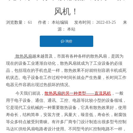
风机！
浏览数量：
61
作者： 本站编辑 发布时间： 2022-03-25 来
源：
本站
询价
["facebook","twitter","line","wechat","linkedin","pinterest","whatsapp"]
散热风扇
越来越普及，市面有各种各样的散热风扇，是因为
现在的设备工业逐渐自动化，散热风扇就成为了工业设备的必须
品，包括现在的手机也是一样，散热效果不好就特别容易卡机或死
机状态。电子设备在工作过程中时间长就会产生热量，长时间工作
电器元件容易出现过热损坏的情况。
今天我们就说，
散热风扇的另一种类型——直流风机
，一般
用于电子设备、通信、通讯、工控、电器等比较小型的设备领域，
它是现代工业机械的一种重要散热设备，它具有散热效果好，使用
寿命长，结构简单，安装方便，风量大，噪音低，寿命长，耐腐蚀
等众多特点被受到青睐。有许多厂商专门设计制造出很多型号控制
马达IC供给风扇电路者设计使用。不同型号的IC控制电路不一样，