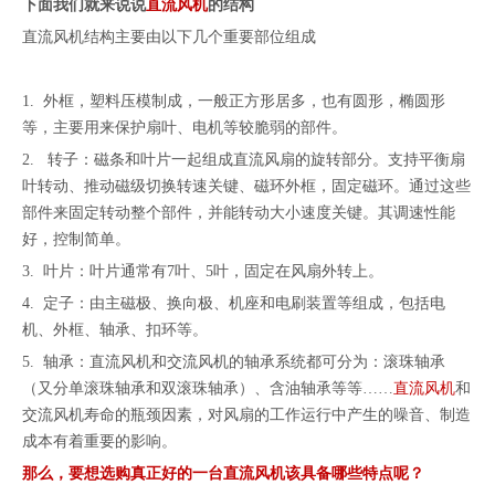
下面我们就来说说
直流风机
的结构
直流风机结构主要由以下几个重要部位组成
1. 外框，塑料压模制成，一般正方形居多，也有圆形，椭圆形
等，主要用来保护扇叶、电机等较脆弱的部件。
2. 转子：磁条和叶片一起组成直流风扇的旋转部分。支持平衡扇
叶转动、推动磁级切换转速关键、磁环外框，固定磁环。通过这些
部件来固定转动整个部件，并能转动大小速度关键。其调速性能
好，控制简单。
3. 叶片：叶片通常有7叶、5叶，固定在风扇外转上。
4. 定子：由主磁极、换向极、机座和电刷装置等组成，包括电
机、外框、轴承、扣环等。
5. 轴承：直流风机和交流风机的轴承系统都可分为：滚珠轴承
（又分单滚珠轴承和双滚珠轴承）、含油轴承等等……
直流风机
和
交流风机寿命的瓶颈因素，对风扇的工作运行中产生的噪音、制造
成本有着重要的影响。
那么，要想选购真正好的一台直流风机该具备哪些特点呢？