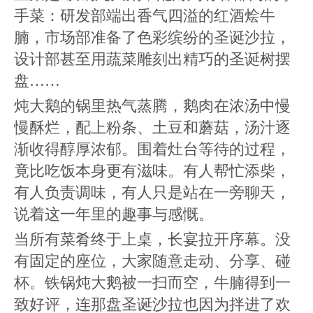
手菜：研发部端出香气四溢的红酒烩牛
腩，市场部准备了色彩缤纷的圣诞沙拉，
设计部甚至用蔬菜雕刻出精巧的圣诞树摆
盘……
炖大鹅的锅里热气蒸腾，鹅肉在浓汤中慢
慢酥烂，配上粉条、土豆和蘑菇，汤汁逐
渐收得醇厚浓郁。围着灶台等待的过程，
竟比吃饭本身更有滋味。有人帮忙添柴，
有人负责调味，有人只是站在一旁聊天，
说着这一年里的趣事与感慨。
当所有菜肴终于上桌，长宴拉开序幕。没
有固定的座位，大家随意走动、分享、碰
杯。铁锅炖大鹅被一扫而空，牛腩得到一
致好评，连那盘圣诞沙拉也因为拌进了欢