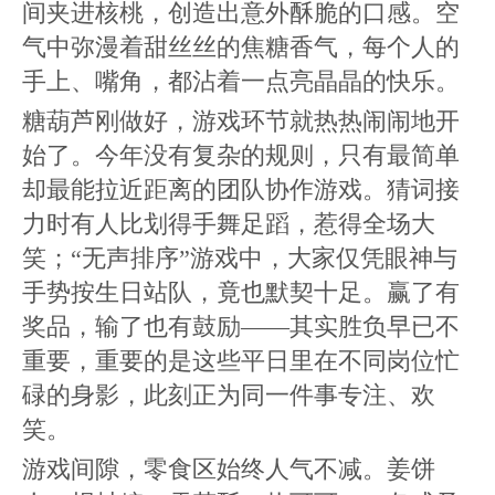
间夹进核桃，创造出意外酥脆的口感。空
气中弥漫着甜丝丝的焦糖香气，每个人的
手上、嘴角，都沾着一点亮晶晶的快乐。
糖葫芦刚做好，游戏环节就热热闹闹地开
始了。今年没有复杂的规则，只有最简单
却最能拉近距离的团队协作游戏。猜词接
力时有人比划得手舞足蹈，惹得全场大
笑；“无声排序”游戏中，大家仅凭眼神与
手势按生日站队，竟也默契十足。赢了有
奖品，输了也有鼓励——其实胜负早已不
重要，重要的是这些平日里在不同岗位忙
碌的身影，此刻正为同一件事专注、欢
笑。
游戏间隙，零食区始终人气不减。姜饼