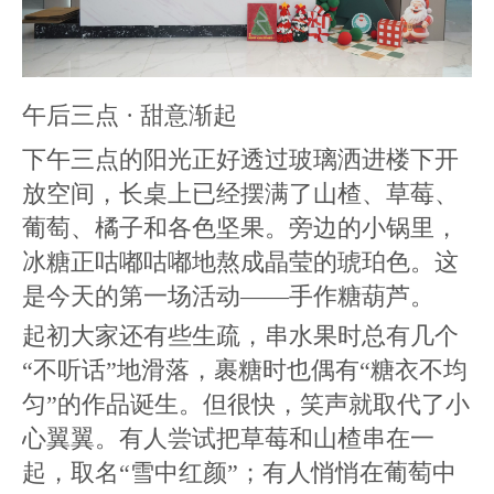
午后三点 · 甜意渐起
下午三点的阳光正好透过玻璃洒进楼下开
放空间，长桌上已经摆满了山楂、草莓、
葡萄、橘子和各色坚果。旁边的小锅里，
冰糖正咕嘟咕嘟地熬成晶莹的琥珀色。这
是今天的第一场活动——手作糖葫芦。
起初大家还有些生疏，串水果时总有几个
“不听话”地滑落，裹糖时也偶有“糖衣不均
匀”的作品诞生。但很快，笑声就取代了小
心翼翼。有人尝试把草莓和山楂串在一
起，取名“雪中红颜”；有人悄悄在葡萄中