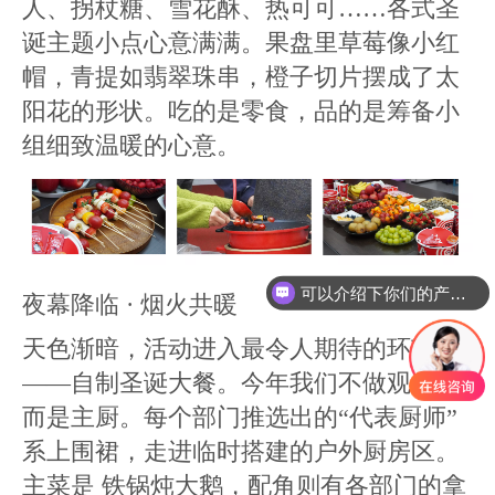
人、拐杖糖、雪花酥、热可可……各式圣
诞主题小点心意满满。果盘里草莓像小红
帽，青提如翡翠珠串，橙子切片摆成了太
阳花的形状。吃的是零食，品的是筹备小
组细致温暖的心意。
可以介绍下你们的产品么
夜幕降临 · 烟火共暖
天色渐暗，活动进入最令人期待的环节
——自制圣诞大餐。今年我们不做观众，
而是主厨。每个部门推选出的“代表厨师”
系上围裙，走进临时搭建的户外厨房区。
主菜是 铁锅炖大鹅，配角则有各部门的拿