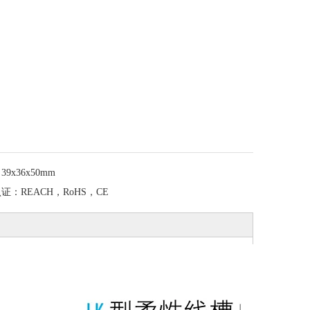
：
39x36x50mm
认证：
REACH，RoHS，CE