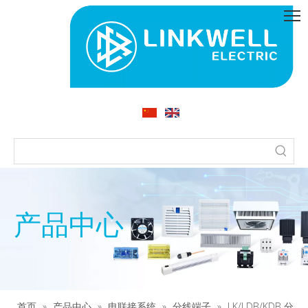
产品中心
首页
»
产品中心
»
电联接系统
»
分线端子
»
LK/LDB/KDB 分