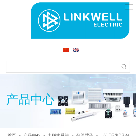
产品中心
首页
»
产品中心
»
电联接系统
»
分线端子
»
LK/LDB/KDB 分