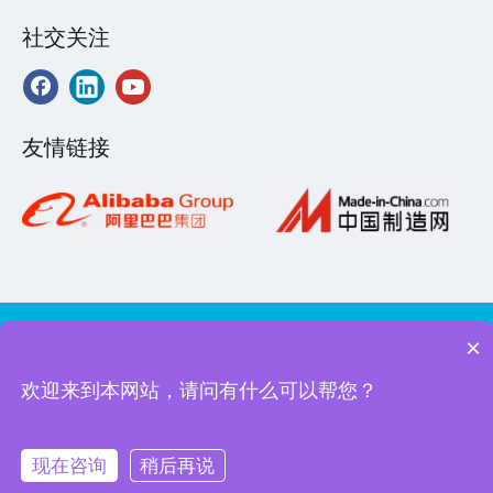
社交关注
友情链接
×
版权所有2020©️接佳电气（上海）有限公司.
沪ICP备12048522号-1
机柜风扇品牌，散热风扇供应商，汽车散热风扇规格价格，直流散热风扇批发
欢迎来到本网站，请问有什么可以帮您？
多少钱，机柜机箱，电柜散热风扇安装方法，机柜出风口，轴流风机，散热风
扇，顶部排风扇，冷风机，
现在咨询
稍后再说