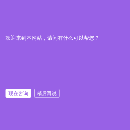
保持联系
社交关注
欢迎来到本网站，请问有什么可以帮您？
友情链接
现在咨询
稍后再说
版权所有2020©️接佳电气（上海）有限公司.
沪ICP备12048522号-1
机柜风扇品牌，散热风扇供应商，汽车散热风扇规格价格，直流散热风扇批发
多少钱，机柜机箱，电柜散热风扇安装方法，机柜出风口，轴流风机，散热风
扇，顶部排风扇，冷风机，